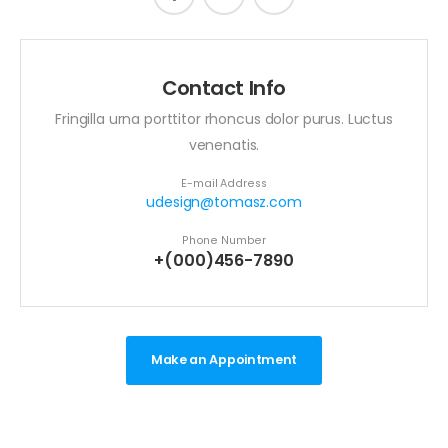
Contact Info
Fringilla urna porttitor rhoncus dolor purus. Luctus
venenatis.
E-mail Address
udesign@tomasz.com
Phone Number
+(000)456-7890
Make an Appointment